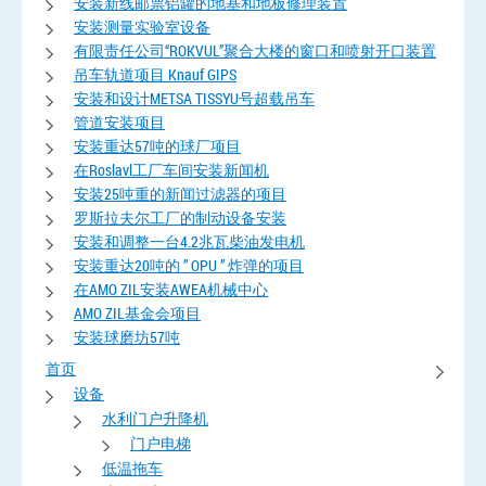
安装新线邮票铝罐的地基和地板修理装置
安装测量实验室设备
有限责任公司“ROKVUL”聚合大楼的窗口和喷射开口装置
吊车轨道项目 Knauf GIPS
安装和设计METSA TISSYU号超载吊车
管道安装项目
安装重达57吨的球厂项目
在Roslavl工厂车间安装新闻机
安装25吨重的新闻过滤器的项目
罗斯拉夫尔工厂的制动设备安装
安装和调整一台4.2兆瓦柴油发电机
安装重达20吨的 ” OPU ” 炸弹的项目
在AMO ZIL安装AWEA机械中心
AMO ZIL基金会项目
安装球磨坊57吨
首页
设备
水利门户升降机
门户电梯
低温拖车