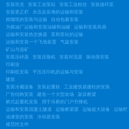
安装坦克
安装工业泵站
安装工业粉丝
安装循环泵
安装更正栏
水压反应堆的运输和安装
精馏塔的安装与运输
自动包裹安装
为炼油厂运输和安装油罐和油罐
运输和安装风扇
运输和安装热交换器
泵和泵站的运输
运输和安装一个飞地装置
气旋安装
矿山与选矿
安装压碎器
安装压脸机
安装对流器
振动筛安装
印刷业
印刷机安装
平压压印机的运输与安装
建筑
安装冷藏设备
安装起重轨
工业建筑基建柱的安装
广告结构安装
建造一个大型农场
架设桥梁
桥式起重机安装
用于吊桥的门户升降机
运输和安装混凝土隧道
运输桥梁梁
运输超大设备
运输栏
油漆室的安装
冷却器安装
规范性文件