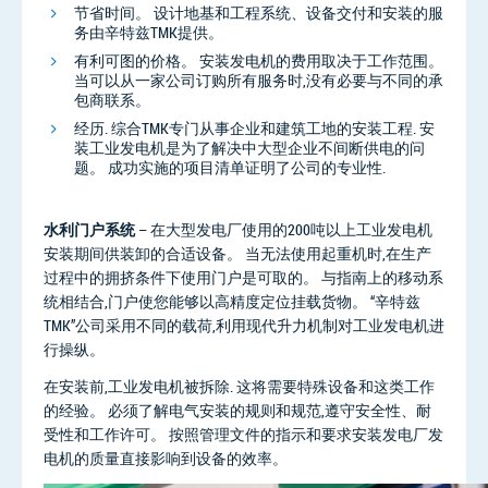
节省时间。 设计地基和工程系统、设备交付和安装的服
务由辛特兹TMK提供。
有利可图的价格。 安装发电机的费用取决于工作范围。
当可以从一家公司订购所有服务时,没有必要与不同的承
包商联系。
经历. 综合TMK专门从事企业和建筑工地的安装工程. 安
装工业发电机是为了解决中大型企业不间断供电的问
题。 成功实施的项目清单证明了公司的专业性.
水利门户系统
– 在大型发电厂使用的200吨以上工业发电机
安装期间供装卸的合适设备。 当无法使用起重机时,在生产
过程中的拥挤条件下使用门户是可取的。 与指南上的移动系
统相结合,门户使您能够以高精度定位挂载货物。 “辛特兹
TMK”公司采用不同的载荷,利用现代升力机制对工业发电机进
行操纵。
在安装前,工业发电机被拆除. 这将需要特殊设备和这类工作
的经验。 必须了解电气安装的规则和规范,遵守安全性、耐
受性和工作许可。 按照管理文件的指示和要求安装发电厂发
电机的质量直接影响到设备的效率。