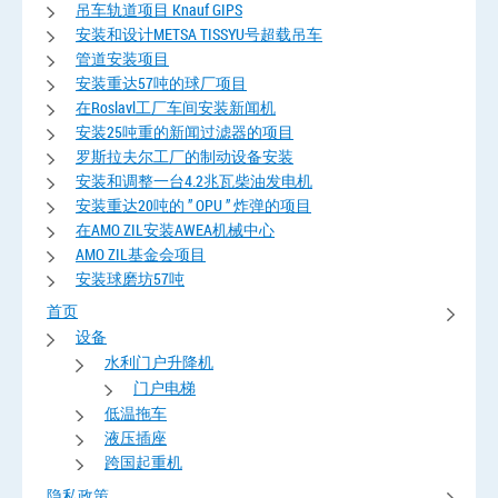
吊车轨道项目 Knauf GIPS
安装和设计METSA TISSYU号超载吊车
管道安装项目
安装重达57吨的球厂项目
在Roslavl工厂车间安装新闻机
安装25吨重的新闻过滤器的项目
罗斯拉夫尔工厂的制动设备安装
安装和调整一台4.2兆瓦柴油发电机
安装重达20吨的 ” OPU ” 炸弹的项目
在AMO ZIL安装AWEA机械中心
AMO ZIL基金会项目
安装球磨坊57吨
首页
设备
水利门户升降机
门户电梯
低温拖车
液压插座
跨国起重机
隐私政策