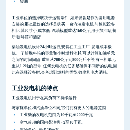
柴油
工业单位的选择取决于运营条件. 如果设备是作为备用电源
安装的,那么最好的选择是购买一台汽油发电机,与模拟设备
相比,其尺寸小,成本低. 汽油模型重达150公斤,用于加油站,餐
厅,咖啡馆和酒店.
柴油发电机设计24小时运行,安装在工业工厂. 发电成本极
低。 了解燃料箱的容量和小时燃料消耗,可以计算加油单元
之间的时间间隔. 重量从200公斤到800公斤不等,有三相单元
重从1-2吨的型号. 任何发电机的任务是确保不间断的供电,因
此在选择设备时,会考虑到燃料的类型,效率和电力消耗.
工业发电机的特点
工业发电机用于在高负荷下持续运行.
与家庭单位和汽油单位不同,它们拥有更大的电源范围:
工业柴油发电机范围为10千瓦至2000千瓦.
空气冷却的国内柴油机 - 2至10千瓦.
汽油单位 - 最多15千瓦.