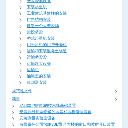
安装冷藏设备
安装起重轨
工业建筑基建柱的安装
广告结构安装
建造一个大型农场
架设桥梁
桥式起重机安装
用于吊桥的门户升降机
运输和安装混凝土隧道
运输桥梁梁
运输超大设备
运输栏
油漆室的安装
冷却器安装
规范性文件
项目
SALICO 切割铝的技术线基础装置
安装新线邮票铝罐的地基和地板修理装置
安装测量实验室设备
有限责任公司“ROKVUL”聚合大楼的窗口和喷射开口装置