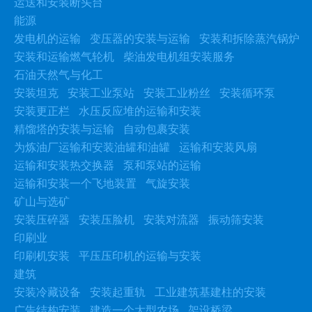
运送和安装断头台
能源
发电机的运输
变压器的安装与运输
安装和拆除蒸汽锅炉
安装和运输燃气轮机
柴油发电机组安装服务
石油天然气与化工
安装坦克
安装工业泵站
安装工业粉丝
安装循环泵
安装更正栏
水压反应堆的运输和安装
精馏塔的安装与运输
自动包裹安装
为炼油厂运输和安装油罐和油罐
运输和安装风扇
运输和安装热交换器
泵和泵站的运输
运输和安装一个飞地装置
气旋安装
矿山与选矿
安装压碎器
安装压脸机
安装对流器
振动筛安装
印刷业
印刷机安装
平压压印机的运输与安装
建筑
安装冷藏设备
安装起重轨
工业建筑基建柱的安装
广告结构安装
建造一个大型农场
架设桥梁