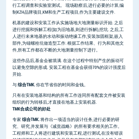
行工程调查和实验室测试。 现场勘察后,进行必要的计算,编
制KZH品牌项目,KM和生产工程项目,作为主要建设文件.
机基的建设和安装工作从实施场地大地测量标识开始. 之后
进行挖掘和拆解工程(如为旧地基,则进行拆解),挖坑. 之后,工
人进行未来地基的水动和振动绝缘工作,安装加固框架,嵌入
部件,为锚螺栓坑做造型工作. 根据工作结果、行为和其他文
件,所有工作都在不断的大地测量控制下进行。
这些作品后,基金会被填满. 在这个过程中特别产生的振动可
以避免空隙的形成. 安装工程在基金会获得70%的设计强度后
开始.
与
综合TMK.
你在节省你的时间和金钱。
只有在安装地基和结构的所有工作连同所有配套文件被安装
组织的行为转移后,才直接在地基上安装机器.
TMK合成公司的好处
专家
综合TMK.
将作出一项适当的设计任务,进行必要的研
究、研究,并发展与《减贫战略》的所有要求相关的工作。
工程师和工人将进行建筑和安装工程,进行测试,在没有错误