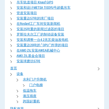
吊车轨道项目 Knauf GIPS
安装和设计METSA TISSYU号超载吊车
管道安装项目
安装重达57吨的球厂项目
在Roslavl工厂车间安装新闻机
安装25吨重的新闻过滤器的项目
罗斯拉夫尔工厂的制动设备安装
安装和调整一台4.2兆瓦柴油发电机
安装重达20吨的 ” OPU ” 炸弹的项目
在AMO ZIL安装AWEA机械中心
AMO ZIL基金会项目
安装球磨坊57吨
首页
设备
水利门户升降机
门户电梯
低温拖车
液压插座
跨国起重机
隐私政策