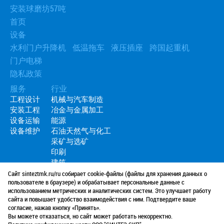
安装球磨坊57吨
首页
设备
水利门户升降机
低温拖车
液压插座
跨国起重机
门户电梯
隐私政策
服务
行业
工程设计
机械与汽车制造
安装工程
冶金与金属加工
设备运输
能源
设备维护
石油天然气与化工
采矿与选矿
印刷
建筑
Сайт sinteztmk.ru/ru собирает cookie-файлы (файлы для хранения данных о
+7 (985)
763-88-72
пользователе в браузере) и обрабатывает персональные данные с
использованием метрических и аналитических систем. Это улучшает работу
+7 (499)
750-07-87
сайта и повышает удобство взаимодействия с ним. Подтвердите ваше
工作时间：9:00 至 19:00
согласие, нажав кнопку «Принять».
info@sinteztmk.ru
Вы можете отказаться, но сайт может работать некорректно.
服务范围：莫斯科及莫斯科州