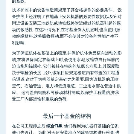
的基数。
技术护照中的设备制造商规定了其合格操作的必要条件。 设
备护照上还注明了在地基上安装机器的必要性数据,以及它对
附近设备安装工地铁轨或地铁线路附近经过的机器引起的振
动的敏感性. 在这种情况下,在将基座倒入机底时,也应使用振
动绝缘材料,这将吸收振动,而不会使其对设备的性能产生不
利影响.
为了保证机体在基础上的稳定,并保护机体免受横向运动的影
响,在将设备固定在基础上时,会使用水泥,收缩或自行膨胀的
迫击炮和锚螺栓. 它们被挂在特殊的坑底长方形上,其深度取
决于螺栓的长度. 另外,该项目应规定楼层内有带盖的工程通
信通道,这对于为机器奠定基础尤为重要,因为该机器的压缩
空气、石油管道、电力和低流电缆、工业用水都在管道中供
应。 运河盖由钢筋和可移动材料制成,以保护工程通信,并承
受工厂内部运输和重载的负荷.
最后一个基金的结构
在公司工程师之后
综合TMK.
他们得到为机器打基础的任务,
他们去设计。 为此,对今后安装地点的建筑结构进行检查,进