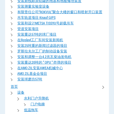
安装新线邮票铝罐的地基和地板修理装置
安装测量实验室设备
有限责任公司“ROKVUL”聚合大楼的窗口和喷射开口装置
吊车轨道项目 Knauf GIPS
安装和设计METSA TISSYU号超载吊车
管道安装项目
安装重达57吨的球厂项目
在Roslavl工厂车间安装新闻机
安装25吨重的新闻过滤器的项目
罗斯拉夫尔工厂的制动设备安装
安装和调整一台4.2兆瓦柴油发电机
安装重达20吨的 ” OPU ” 炸弹的项目
在AMO ZIL安装AWEA机械中心
AMO ZIL基金会项目
安装球磨坊57吨
首页
设备
水利门户升降机
门户电梯
低温拖车