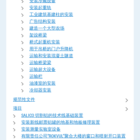
安装冷藏设备
安装起重轨
工业建筑基建柱的安装
广告结构安装
建造一个大型农场
架设桥梁
桥式起重机安装
用于吊桥的门户升降机
运输和安装混凝土隧道
运输桥梁梁
运输超大设备
运输栏
油漆室的安装
冷却器安装
规范性文件
项目
SALICO 切割铝的技术线基础装置
安装新线邮票铝罐的地基和地板修理装置
安装测量实验室设备
有限责任公司“ROKVUL”聚合大楼的窗口和喷射开口装置