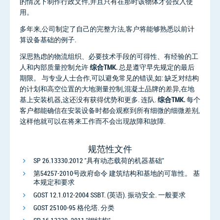
的情况下制作行政文件,并且只有在那时该物体才会投入使
用。
多年来,公司制定了自己的完整方法,客户将能够熟悉以前计
算设备基础的例子.
深思熟虑的物流组织、必要技术手段的可得性、有经验的工
人和内部质量控制允许
综合TMK.
总是遵守早先规定的最后
期限。 与专业人士合作,可以避免常见的错误,如: 缺乏对结构
的计划和高空位置的大地测量控制,混凝土品牌的差异,在地
基上安装机器,这还没有获得优势和更多. 连队.
综合TMK.
每个
客户都能确信在安装设备时都会观察到所有细微的细微差别,
这样他就可以在将来工作而不会出现故障和故障.
规范性文件
SP 26.13330.2012 "具有动态载荷的机器基础"
第54257-2010号政府命令 建筑结构和基地的可靠性。 基
本规定和要求
GOST 12.1.012-2004 SSBT. (英语). 振动安全. 一般要求
GOST 25100-95 格伦塔. 分类