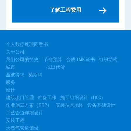
了解工程费用
相关服务
› 工业基础
› 新闻基金会
个人数据处理同意书
› 设备基础
关于公司
› 基础安排
我们公司的简史:
节省预算
合成 TMK 证书
组织结构
› 填充机器下的基础
城市
找出代价
› 安装地基螺栓
› 接受基金会
圣彼得堡
莫斯科
服务
设计
建筑项目管理
准备工作
施工组织设计（ПОС）
作业施工方案（ППР）
安装技术地图
设备基础设计
工艺管道详细设计
安装工程
天然气管道铺设