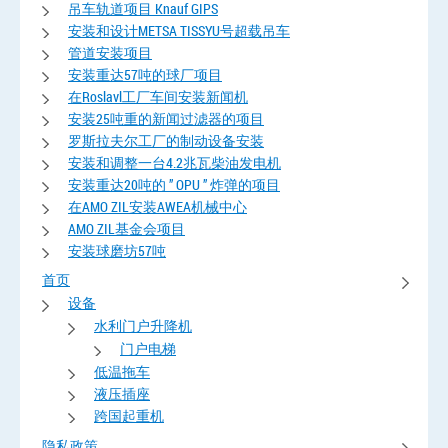
吊车轨道项目 Knauf GIPS
安装和设计METSA TISSYU号超载吊车
管道安装项目
安装重达57吨的球厂项目
在Roslavl工厂车间安装新闻机
安装25吨重的新闻过滤器的项目
罗斯拉夫尔工厂的制动设备安装
安装和调整一台4.2兆瓦柴油发电机
安装重达20吨的 ” OPU ” 炸弹的项目
在AMO ZIL安装AWEA机械中心
AMO ZIL基金会项目
安装球磨坊57吨
首页
设备
水利门户升降机
门户电梯
低温拖车
液压插座
跨国起重机
隐私政策