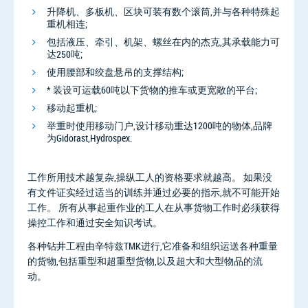
升降机、多板机、区块可装有数个滚筒,并与各种特殊起
重机相连;
包括液压、牵引、机架、螺丝在内的杰克,其承载能力可
达250吨;
使用腰部和绞盘悬吊的支撑结构;
* 装设可运载60吨以下货物的推车或更宽敞的平台;
移动起重机;
举重时使用移动门户,设计移动重达1200吨的物体,品牌
为Gidorast,Hydrospex.
工作所用技术越复杂,操纵工人的资格要求就越高。 如果没
有文件证实经过适当的训练并通过必要的指示,就不可能开始
工作。 所有从事起重作业的工人在从事货物工作时必须获得
操控工作和通过安全知识考试。
各种钻井工程由辛特兹TMK进行,它准备和组织运送各种重量
的货物,包括重型和超重型货物,以及超大和大型物品的流
动。