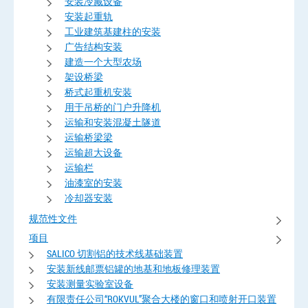
安装冷藏设备
安装起重轨
工业建筑基建柱的安装
广告结构安装
建造一个大型农场
架设桥梁
桥式起重机安装
用于吊桥的门户升降机
运输和安装混凝土隧道
运输桥梁梁
运输超大设备
运输栏
油漆室的安装
冷却器安装
规范性文件
项目
SALICO 切割铝的技术线基础装置
安装新线邮票铝罐的地基和地板修理装置
安装测量实验室设备
有限责任公司“ROKVUL”聚合大楼的窗口和喷射开口装置