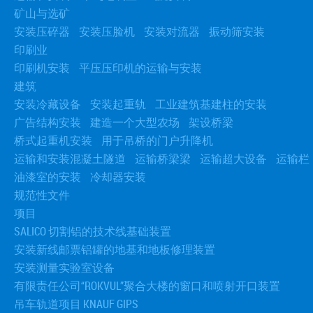
矿山与选矿
安装压碎器
安装压脸机
安装对流器
振动筛安装
印刷业
印刷机安装
平压压印机的运输与安装
建筑
安装冷藏设备
安装起重轨
工业建筑基建柱的安装
广告结构安装
建造一个大型农场
架设桥梁
桥式起重机安装
用于吊桥的门户升降机
运输和安装混凝土隧道
运输桥梁梁
运输超大设备
运输栏
油漆室的安装
冷却器安装
规范性文件
项目
SALICO 切割铝的技术线基础装置
安装新线邮票铝罐的地基和地板修理装置
安装测量实验室设备
有限责任公司“ROKVUL”聚合大楼的窗口和喷射开口装置
吊车轨道项目 KNAUF GIPS