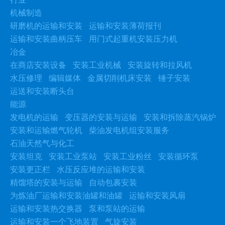
机械制造
研磨机的运输和安装
运输和安装薄荷报刊
运输和安装曲柄压车
用门式起重机安装压力机
冶金
在商店安装设备
安装工业机械
安装旋转和拉风机
水压修理
编辑媒体
金属切削机床安装
锤子安装
运送和安装断头台
能源
发电机的运输
变压器的安装与运输
安装和拆除蒸汽锅炉
安装和运输燃气轮机
柴油发电机组安装服务
石油天然气与化工
安装坦克
安装工业泵站
安装工业粉丝
安装循环泵
安装更正栏
水压反应堆的运输和安装
精馏塔的安装与运输
自动包裹安装
为炼油厂运输和安装油罐和油罐
运输和安装风扇
运输和安装热交换器
泵和泵站的运输
运输和安装一个飞地装置
气旋安装