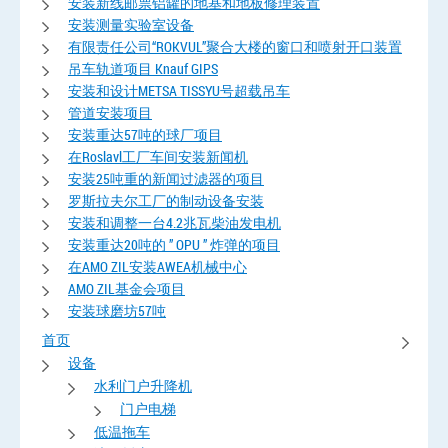
安装新线邮票铝罐的地基和地板修理装置
安装测量实验室设备
有限责任公司“ROKVUL”聚合大楼的窗口和喷射开口装置
吊车轨道项目 Knauf GIPS
安装和设计METSA TISSYU号超载吊车
管道安装项目
安装重达57吨的球厂项目
在Roslavl工厂车间安装新闻机
安装25吨重的新闻过滤器的项目
罗斯拉夫尔工厂的制动设备安装
安装和调整一台4.2兆瓦柴油发电机
安装重达20吨的 ” OPU ” 炸弹的项目
在AMO ZIL安装AWEA机械中心
AMO ZIL基金会项目
安装球磨坊57吨
首页
设备
水利门户升降机
门户电梯
低温拖车