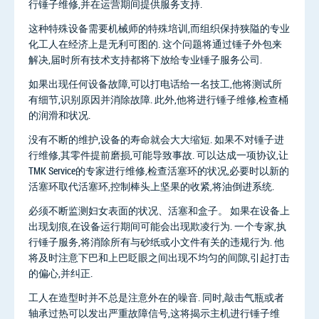
行锤子维修,并在运营期间提供服务支持.
这种特殊设备需要机械师的特殊培训,而组织保持狭隘的专业
化工人在经济上是无利可图的. 这个问题将通过锤子外包来
解决,届时所有技术支持都将下放给专业锤子服务公司.
如果出现任何设备故障,可以打电话给一名技工,他将测试所
有细节,识别原因并消除故障. 此外,他将进行锤子维修,检查桶
的润滑和状况.
没有不断的维护,设备的寿命就会大大缩短. 如果不对锤子进
行维修,其零件提前磨损,可能导致事故. 可以达成一项协议,让
TMK Service的专家进行维修,检查活塞环的状况,必要时以新的
活塞环取代活塞环,控制棒头上坚果的收紧,将油倒进系统.
必须不断监测妇女表面的状况、活塞和盒子。 如果在设备上
出现划痕,在设备运行期间可能会出现欺凌行为. 一个专家,执
行锤子服务,将消除所有与砂纸或小文件有关的违规行为. 他
将及时注意下巴和上巴眨眼之间出现不均匀的间隙,引起打击
的偏心,并纠正.
工人在造型时并不总是注意外在的噪音. 同时,敲击气瓶或者
轴承过热可以发出严重故障信号,这将揭示主机进行锤子维