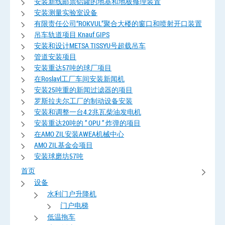
安装新线邮票铝罐的地基和地板修理装置
安装测量实验室设备
有限责任公司“ROKVUL”聚合大楼的窗口和喷射开口装置
吊车轨道项目 Knauf GIPS
安装和设计METSA TISSYU号超载吊车
管道安装项目
安装重达57吨的球厂项目
在Roslavl工厂车间安装新闻机
安装25吨重的新闻过滤器的项目
罗斯拉夫尔工厂的制动设备安装
安装和调整一台4.2兆瓦柴油发电机
安装重达20吨的 ” OPU ” 炸弹的项目
在AMO ZIL安装AWEA机械中心
AMO ZIL基金会项目
安装球磨坊57吨
首页
设备
水利门户升降机
门户电梯
低温拖车