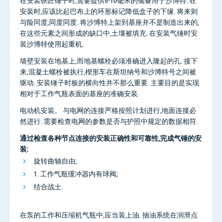
在安装铁匠锤子时,需要提供5-10毫米的储备用于沙博特. 在
安装时,应该比起巴布上的环形标记降低盒子的下缘. 将来则
与险同度,同度同度. 将沙博特上架到基座并不是制造出来的,
在这些元素之间形成的缺口中,土壤被填充. 在安装气锤时安
装沙博特使用起重机.
墙壁安装在地基上,而地基螺栓必须准确进入隆起的孔. 接下
来,混凝土螺栓被执行,楔形车在斯坦纳号和沙博特号之间被
驱动. 安装锤子时板的横向性并不那么重要. 主要目的是实现
相对于工作气瓶表面的基座的准确安装.
电动机安装。 与电网的连接严格按照计划进行,地面连接必
然进行. 需要检查电网的参数是否与护照中规定的数据相符.
通过检查各种节点连接的安装正确性和可靠性,完成气锤的安
装:
旋转曲轴自由;
1. 工作气瓶缓冲器内有球阀;
结合战士.
在泵的工作和压缩机气瓶中,应当装上油. 抽油系统在润滑点