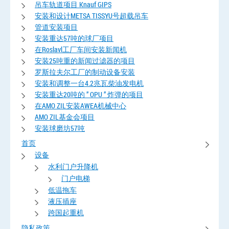
吊车轨道项目 Knauf GIPS
安装和设计METSA TISSYU号超载吊车
管道安装项目
安装重达57吨的球厂项目
在Roslavl工厂车间安装新闻机
安装25吨重的新闻过滤器的项目
罗斯拉夫尔工厂的制动设备安装
安装和调整一台4.2兆瓦柴油发电机
安装重达20吨的 ” OPU ” 炸弹的项目
在AMO ZIL安装AWEA机械中心
AMO ZIL基金会项目
安装球磨坊57吨
首页
设备
水利门户升降机
门户电梯
低温拖车
液压插座
跨国起重机
隐私政策