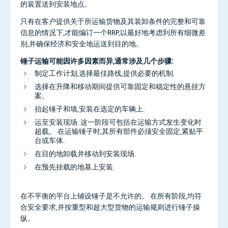
的装置送到安装地点。
只有在客户提供关于所运输货物及其装卸条件的完整和可靠
信息的情况下,才能编订一个RRP,以最好地考虑到所有细微差
别,并确保经济和安全地运送到目的地。
锤子运输可能因许多因素而异,通常涉及几个步骤:
制定工作计划,选择最佳路线,提供必要的机制.
选择在升降和移动期间提供可靠固定和稳定性的悬挂方
案。
抬起锤子和墙,安装在选定的车辆上.
运至安装现场. 这一阶段可包括在运输方式发生变化时
超载。 在运输锤子时,其所有部件必须安全固定,紧贴平
台或车体.
在目的地卸载并移动到安装现场.
在预先挂载的地基上安装.
在不平衡的平台上铺设锤子是不允许的。 在所有阶段,均符
合安全要求,并按重型和超大型货物的运输规则进行锤子操
纵。