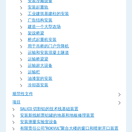
安装冷藏设备
安装起重轨
工业建筑基建柱的安装
广告结构安装
建造一个大型农场
架设桥梁
桥式起重机安装
用于吊桥的门户升降机
运输和安装混凝土隧道
运输桥梁梁
运输超大设备
运输栏
油漆室的安装
冷却器安装
规范性文件
项目
SALICO 切割铝的技术线基础装置
安装新线邮票铝罐的地基和地板修理装置
安装测量实验室设备
有限责任公司“ROKVUL”聚合大楼的窗口和喷射开口装置