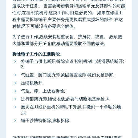
度取决于任务。 当需要考虑装货和运输单元及其部件的可能
性时,在组织装机时,这类工作可能是必要的。 如果在修理工
程中需要拆卸锤子,主要任务是更换磨损或损坏的部件. 在这
种情况下,可能没有必要完全解体。
为了进行工作,必须安装起重设备、护身符、绞盘。 必须把
大部和重部分开,它们的移动需要采取不同的做法。
拆除锤子工作的主要阶段:
将锤子与供电断开,拆除管道,控制机制,与润滑系统断开;
2.
气缸盖、舱门被拆卸,紧固装置被削弱,妇女被拆卸;
压缩机断开;
气瓶、棒、上板被拆除;
进行架架拆卸,铺设地板,必要时切断地基螺栓; 4.
磨坊在JJ或起重机的帮助下升起,并搬到一个单独的地
点;
锤子沙博特拆除,底板拆除.
所有部件和细节都编号,拆卸顺序详细记录,因为安装时需要