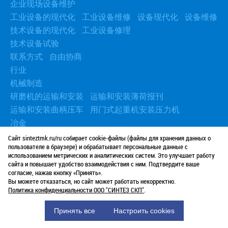
企业现场设备维护
工业设备的现代化
工业设备维修
设备现代化
设备维修
技术设备的现代化
工业设备修理
技术设备试验
联系方式
自由协商
行业
机械制造
研磨机的运输和安装
运输和安装薄荷报刊
运输和安装曲柄压车
用门式起重机安装压力机
冶金
在商店安装设备
安装工业机械
安装旋转和拉风机
Сайт sinteztmk.ru/ru собирает cookie-файлы (файлы для хранения данных о
пользователе в браузере) и обрабатывает персональные данные с
水压修理
编辑媒体
金属切削机床安装
锤子安装
использованием метрических и аналитических систем. Это улучшает работу
运送和安装断头台
сайта и повышает удобство взаимодействия с ним. Подтвердите ваше
согласие, нажав кнопку «Принять».
能源
Вы можете отказаться, но сайт может работать некорректно.
发电机的运输
变压器的安装与运输
安装和拆除蒸汽锅炉
Политика конфиденциальности ООО "СИНТЕЗ СКП"
.
安装和运输燃气轮机
柴油发电机组安装服务
Принять все
Настроить cookies
石油天然气与化工