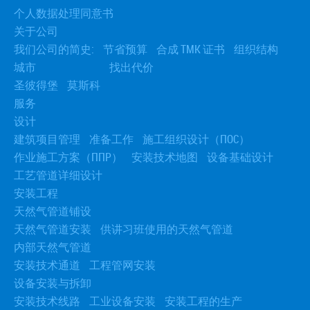
› 安装工业机械
个人数据处理同意书
› 安装旋转和拉风机
关于公司
› 水压修理
我们公司的简史:
节省预算
合成 TMK 证书
组织结构
› 编辑媒体
城市
找出代价
› 金属切削机床安装
› 运送和安装断头台
圣彼得堡
莫斯科
服务
设计
建筑项目管理
准备工作
施工组织设计（ПОС）
作业施工方案（ППР）
安装技术地图
设备基础设计
工艺管道详细设计
安装工程
天然气管道铺设
天然气管道安装
供讲习班使用的天然气管道
内部天然气管道
安装技术通道
工程管网安装
设备安装与拆卸
安装技术线路
工业设备安装
安装工程的生产