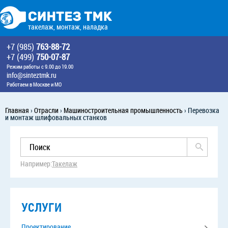
такелаж, монтаж, наладка
+7 (985)
763-88-72
+7 (499)
750-07-87
Режим работы с 9.00 до 19.00
info@sinteztmk.ru
Работаем в Москве и МО
Главная
›
Отрасли
›
Машиностроительная промышленность
›
Перевозка
и монтаж шлифовальных станков
Например:
Такелаж
УСЛУГИ
Проектирование