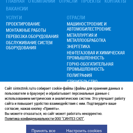
ГЛАВНАЯ
О КОМПАНИИ
ОТРАСЛИ
ПРОЕКТЫ
КОНТАКТЫ
› Монтаж прессов портальными подъемниками
ВАКАНСИИ
УСЛУГИ
ОТРАСЛИ
ПРОЕКТИРОВАНИЕ
МАШИНОСТРОЕНИЕ И
АВТОМОБИЛЕСТРОЕНИЕ
МОНТАЖНЫЕ РАБОТЫ
МЕТАЛЛУРГИЯ И
ПЕРЕВОЗКА ОБОРУДОВАНИЯ
МЕТАЛЛООБРАБОТКА
ОБСЛУЖИВАНИЕ СИСТЕМ
ЭНЕРГЕТИКА
ОБОРУДОВАНИЯ
НЕФТЕГАЗОВАЯ И ХИМИЧЕСКАЯ
ПРОМЫШЛЕННОСТЬ
ГОРНО-ОБОГАТИТЕЛЬНАЯ
ПРОМЫШЛЕННОСТЬ
ПОЛИГРАФИЯ
СТРОИТЕЛЬСТВО
Сайт sinteztmk.ru/ru собирает cookie-файлы (файлы для хранения данных о
+7 (985)
763-88-72
пользователе в браузере) и обрабатывает персональные данные с
использованием метрических и аналитических систем. Это улучшает работу
+7 (499)
750-07-87
сайта и повышает удобство взаимодействия с ним. Подтвердите ваше
Режим работы с 9.00 до 19.00
согласие, нажав кнопку «Принять».
info@sinteztmk.ru
Вы можете отказаться, но сайт может работать некорректно.
Работаем в Москве и МО
Политика конфиденциальности ООО "СИНТЕЗ СКП"
.
Политика конфиденциальности
Согласие на обработку персональных данных
Москва
,
ул. 1-я Дубровская, д. 13а, стр. 2, офис 316
Принять все
Настроить cookies