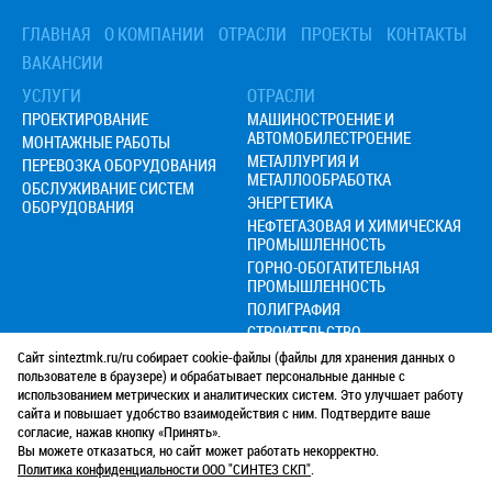
› Монтаж большепролетной фермы
› Монтаж капитальных колонн промышленных зданий
ГЛАВНАЯ
О КОМПАНИИ
ОТРАСЛИ
ПРОЕКТЫ
КОНТАКТЫ
› Монтаж мостовых балок
ВАКАНСИИ
› Монтаж подкрановых путей
УСЛУГИ
ОТРАСЛИ
› Монтаж рекламной конструкции
ПРОЕКТИРОВАНИЕ
МАШИНОСТРОЕНИЕ И
› Монтаж холодильного оборудования
АВТОМОБИЛЕСТРОЕНИЕ
МОНТАЖНЫЕ РАБОТЫ
› Перевозка и такелаж бетонного тоннеля
МЕТАЛЛУРГИЯ И
ПЕРЕВОЗКА ОБОРУДОВАНИЯ
› Перевозка мостовых балок
МЕТАЛЛООБРАБОТКА
ОБСЛУЖИВАНИЕ СИСТЕМ
ЭНЕРГЕТИКА
ОБОРУДОВАНИЯ
НЕФТЕГАЗОВАЯ И ХИМИЧЕСКАЯ
ПРОМЫШЛЕННОСТЬ
ГОРНО-ОБОГАТИТЕЛЬНАЯ
ПРОМЫШЛЕННОСТЬ
ПОЛИГРАФИЯ
СТРОИТЕЛЬСТВО
Сайт sinteztmk.ru/ru собирает cookie-файлы (файлы для хранения данных о
+7 (985)
763-88-72
пользователе в браузере) и обрабатывает персональные данные с
использованием метрических и аналитических систем. Это улучшает работу
+7 (499)
750-07-87
сайта и повышает удобство взаимодействия с ним. Подтвердите ваше
Режим работы с 9.00 до 19.00
согласие, нажав кнопку «Принять».
info@sinteztmk.ru
Вы можете отказаться, но сайт может работать некорректно.
Работаем в Москве и МО
Политика конфиденциальности ООО "СИНТЕЗ СКП"
.
Политика конфиденциальности
Согласие на обработку персональных данных